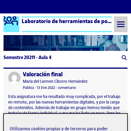
Logo Ágora
Laboratorio de herramientas de portafolios aula 4
Saltar al contenido
Semestre 20211 - Aula 4
Valoración final
Publicado por
Publicado por
María del Carmen Ciborro Hernández
Visibilidad:
Fecha de publicación
en Valoración final
Pública
-
13 Ene 2022
-
comentario
Esta asignatura me ha resultado muy complicada, por el trabajo
en remoto, por las nuevas herramientas digitales, y por la carga
de contenidos. Además de trabajar en grupo hemos tenido que
trabajar de forma individual, y eso me ha liado un poco. Pero he
aprendido mucho, pues ha habido cosas que no sabía que
existían, es el caso de List.ly. Como experiencia ha sido muy
Utilizamos
cookies
propias y de terceros para poder
productiva, y el trabajar con personas que no conoces de nada, y