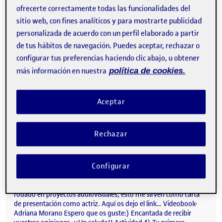
llevar a cabo…
ofrecerte correctamente todas las funcionalidades del
sitio web, con fines analíticos y para mostrarte publicidad
personalizada de acuerdo con un perfil elaborado a partir
de tus hábitos de navegación. Puedes aceptar, rechazar o
PEC2 Adaptación de una paleta
Publicado por
configurar tus preferencias haciendo clic abajo, u obtener
Publicado por
Susana Elena San José Aullet
más información en nuestra
política de cookies.
Visibilidad:
Fecha de publicación
24 noviembre, 2021 6:45 pm
en PEC2 Adaptación de una paleta
Pública
-
1 Nov 2021
-
comentario
Actividad 2) Visitar el Ágora …
Aceptar
Rechazar
Conóceme como artista
Publicado por
Publicado por
Adriana Morano Tavira
Visibilidad:
Fecha de publicación
4 octubre, 2021 12:15 pm
en Conóceme como artista
Pública
-
4 Oct 2021
-
comentario
Configurar
¡Hola a tod@s! ¿Qué tal estáis? Hoy me apetece compartir con
vosotros mi videobook. Es una recopilación de escenas que he
rodado en proyectos audiovisuales, esto me sirven como carta
de presentación como actriz. Aquí os dejo el link… Videobook-
Adriana Morano Espero que os guste:) Encantada de recibir