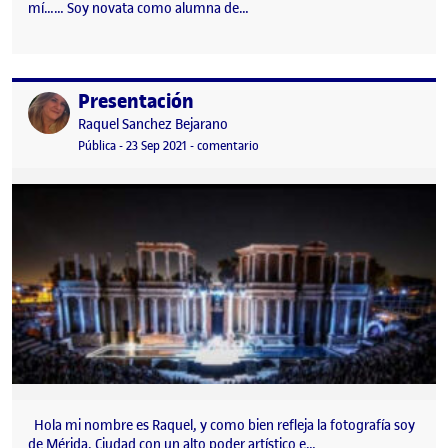
mí…… Soy novata como alumna de…
Presentación
Publicado por
Publicado por
Raquel Sanchez Bejarano
Visibilidad:
Fecha de publicación
15 enero, 2022 1:28 pm
en Presentación
Pública
-
23 Sep 2021
-
comentario
Hola mi nombre es Raquel, y como bien refleja la fotografía soy
de Mérida. Ciudad con un alto poder artístico e…