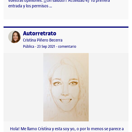
vuestras opiniones. ¡¡Un saludo!! Actividad 4) Tu primera
entrada y los permisos …
Autorretrato
Publicado por
Publicado por
Cristina Piñero Becerra
Visibilidad:
Fecha de publicación
en Autorretrato
Pública
-
23 Sep 2021
-
comentario
Hola! Me llamo Cristina y esta soy yo, o por lo menos se parece a