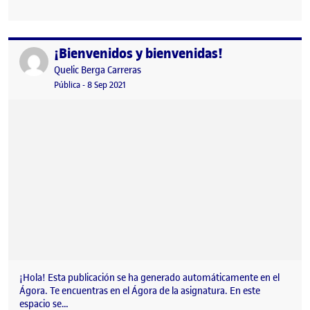
¡Bienvenidos y bienvenidas!
Publicado por
Publicado por
Quelic Berga Carreras
Visibilidad:
Fecha de publicación
9 septiembre, 2021 2:49 pm
Pública
-
8 Sep 2021
¡Hola! Esta publicación se ha generado automáticamente en el
Ágora. Te encuentras en el Ágora de la asignatura. En este
espacio se…