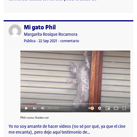
Mi gato Phil
Publicado por
Publicado por
Margarita Rosique Rocamora
Visibilidad:
Fecha de publicación
22 septiembre, 2021 3:36 pm
en Mi gato Phil
Pública
-
22 Sep 2021
-
comentario
Yo no soy amante de hacer videos (no sé por qué, ya que el cine
me encanta), pero dejo aquí testimonio de…